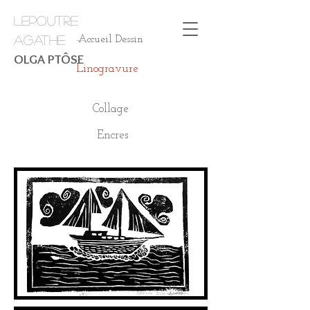
LEPOUTRE
AGATHE -
Accueil Dessin
OLGA PTÔSE
Linogravure
Collage
Encres