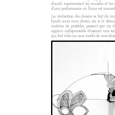
d'autel représentant les muscles et le
d'une performance où l'âme est immatériell
La réalisation des dessins se fait de 
finale aura mon dessin, car je le décou
matière de possibles, passant par un é
apparu indispensable d'associer une sono
qui fait écho au aux motifs de mes dessins