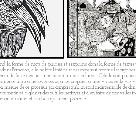
prend la forme de mots, de phrases et s’exprime dans la forme de textes 
 dans l'émotion, elle habite l'intérieur des corps tout comme les organes 
esoin de faire évoluer mon dessin sur des volumes. Cela faisait plusieur
mencé ainsi à nettoyer ces os, à les préparer à une « nouvelle vie ». Pa
t à mesure de ce processus, j'ai compris qu'il m'était indispensable de 
 suite continué à glaner des os, à les nettoyer et à en faire de nouvelles ido
os, les crânes et les objets qui seront présentés.