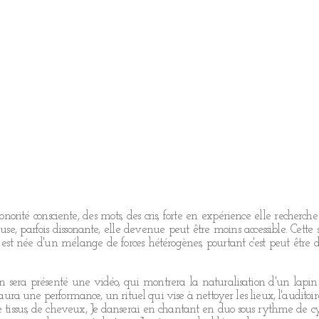
rité consciente, des mots, des cris, forte en expérience elle recherche
use, parfois dissonante, elle devenue peut être moins accessible. Cette s
 est née d'un mélange de forces hétérogènes, pourtant c'est peut être d
ion sera présenté une vidéo, qui montrera la naturalisation d'un lapi
y aura une performance, un rituel qui vise à nettoyer les lieux, l'auditoi
 tissus, de cheveux, Je danserai en chantant en duo sous rythme de cy