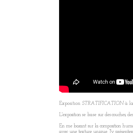
Exposition
STRATIFICATION
à la
L'exposition
se base
sur des couches, des 
En me basant sur la composition humai
avec une texture unique. J'y présentera