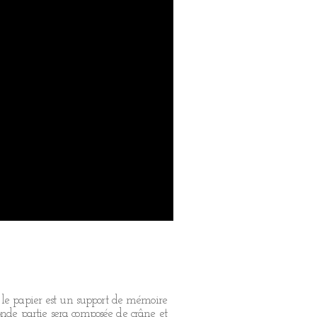
 le papier est un support de mémoire
conde partie sera composée de crâne et