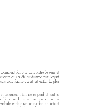
 comment faire le lien entre le sens et
onorité qui a été contrainte par l’esprit
ans cette forme qu'est est enfin la plus
n et comment rien ne se perd et tout se
re. Habillée d'un costume que j'ai réalisé
mbale et de d'un percussion en bois et