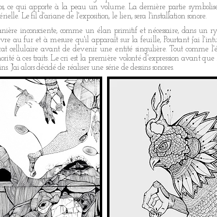
s os, ce qui apporte à la peau un volume. La dernière partie symbolis
e. Le fil d'ariane de l'exposition, le lien, sera l'installation sonore.
manière inconsciente, comme un élan primitif et nécessaire, dans un r
vre au fur et à mesure qu'il apparaît sur la feuille, Pourtant j'ai l'i
tat cellulaire avant de devenir une entité singulière. Tout comme l'éta
rité à ces traits. Le cri est la première volonté d'expression avant que l
. J'ai alors décidé de réaliser une série de dessins sonores.