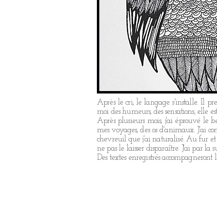
Après le cri, le langage s'installe. Il 
moi des humeurs, des sensations, elle est
Après plusieurs mois, j'ai éprouvé le b
mes voyages, des os d'animaux. J'ai com
chevreuil que j'ai naturalisé. Au fur e
ne pas le laisser disparaître. J'ai par la
Des textes enregistrés accompagneront les 