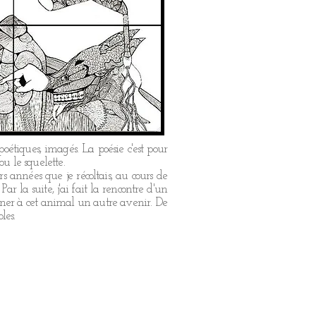
poétiques, imagés. La poésie c'est pour
ou le squelette.
s années que je récoltais, au cours de
r la suite, j'ai fait la rencontre d'un
donner à cet animal un autre avenir. De
les.